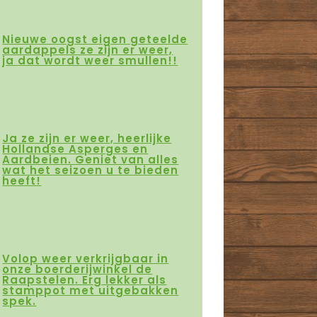
Nieuwe oogst eigen geteelde
aardappels ze zijn er weer,
ja dat wordt weer smullen!!
Ja ze zijn er weer, heerlijke
Hollandse Asperges en
Aardbeien. Geniet van alles
wat het seizoen u te bieden
heeft!
Volop weer verkrijgbaar in
onze boerderijwinkel de
Raapstelen. Erg lekker als
stamppot met uitgebakken
spek.