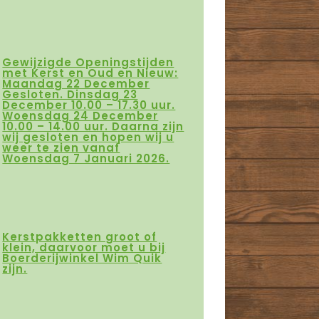
Gewijzigde Openingstijden
met Kerst en Oud en Nieuw:
Maandag 22 December
Gesloten. Dinsdag 23
December 10.00 – 17.30 uur.
Woensdag 24 December
10.00 – 14.00 uur. Daarna zijn
wij gesloten en hopen wij u
weer te zien vanaf
Woensdag 7 Januari 2026.
Kerstpakketten groot of
klein, daarvoor moet u bij
Boerderijwinkel Wim Quik
zijn.