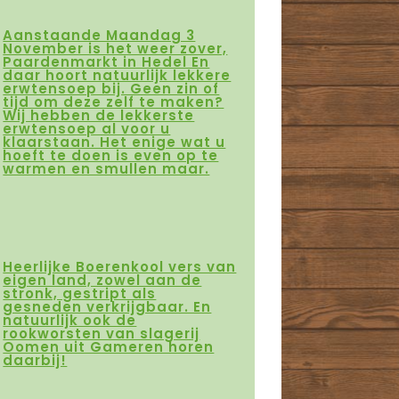
Aanstaande Maandag 3
November is het weer zover,
Paardenmarkt in Hedel En
daar hoort natuurlijk lekkere
erwtensoep bij. Geen zin of
tijd om deze zelf te maken?
Wij hebben de lekkerste
erwtensoep al voor u
klaarstaan. Het enige wat u
hoeft te doen is even op te
warmen en smullen maar.
Heerlijke Boerenkool vers van
eigen land, zowel aan de
stronk, gestript als
gesneden verkrijgbaar. En
natuurlijk ook de
rookworsten van slagerij
Oomen uit Gameren horen
daarbij!