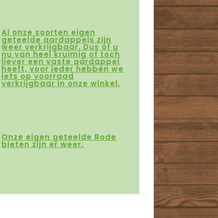
Al onze soorten eigen
geteelde aardappels zijn
weer verkrijgbaar. Dus of u
nu van heel kruimig of toch
liever een vaste aardappel
heeft, voor ieder hebben we
iets op voorraad
verkrijgbaar in onze winkel.
Onze eigen geteelde Rode
bieten zijn er weer.