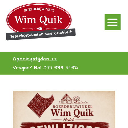
Openingstijden >>
Vragen? Bel
073 599 3456