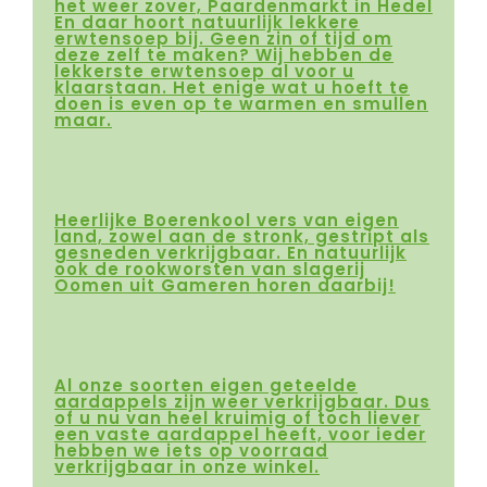
het weer zover, Paardenmarkt in Hedel
En daar hoort natuurlijk lekkere
erwtensoep bij. Geen zin of tijd om
deze zelf te maken? Wij hebben de
lekkerste erwtensoep al voor u
klaarstaan. Het enige wat u hoeft te
doen is even op te warmen en smullen
maar.
Heerlijke Boerenkool vers van eigen
land, zowel aan de stronk, gestript als
gesneden verkrijgbaar. En natuurlijk
ook de rookworsten van slagerij
Oomen uit Gameren horen daarbij!
Al onze soorten eigen geteelde
aardappels zijn weer verkrijgbaar. Dus
of u nu van heel kruimig of toch liever
een vaste aardappel heeft, voor ieder
hebben we iets op voorraad
verkrijgbaar in onze winkel.