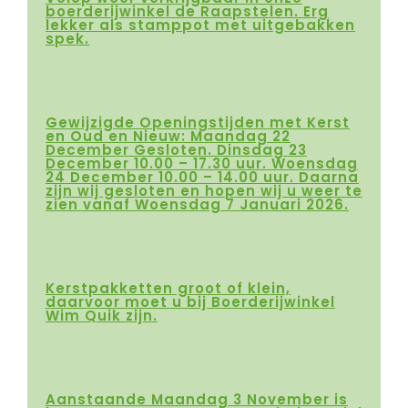
boerderijwinkel de Raapstelen. Erg
lekker als stamppot met uitgebakken
spek.
Gewijzigde Openingstijden met Kerst
en Oud en Nieuw: Maandag 22
December Gesloten. Dinsdag 23
December 10.00 – 17.30 uur. Woensdag
24 December 10.00 – 14.00 uur. Daarna
zijn wij gesloten en hopen wij u weer te
zien vanaf Woensdag 7 Januari 2026.
Kerstpakketten groot of klein,
daarvoor moet u bij Boerderijwinkel
Wim Quik zijn.
Aanstaande Maandag 3 November is